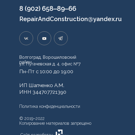
8 (902) 658‒89‒66
RepairAndConstruction@yandex.ru
Волгоград, Ворошиловский
район
ул. Пугачевская д. 4, офис №7
Пн-Пт с 10:00 до 19:00
ИП Шапченко А.М.
ИНН 344707721390
Политика конфиденциальности
© 2019–2022
Копирование материалов запрещено
Сайт разработан